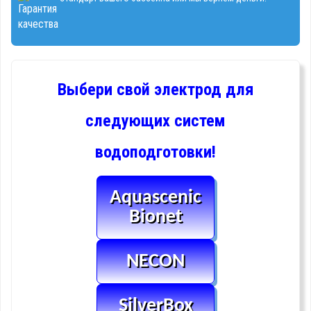
Выбери свой электрод для
следующих систем
водоподготовки!
Aquascenic
Bionet
NECON
SilverBox