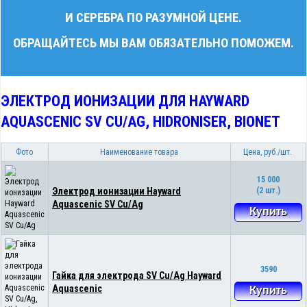
И СЕРЕБРА ПО РАЗУМНОЙ ЦЕНЕ.
ОБРАЩАЙТЕСЬ МЫ ВАМ ОБЯЗАТЕЛЬНО ПОМОЖЕМ.
ЭЛЕКТРОД ИОНИЗАЦИИ ДЛЯ HAYWARD
AQUASCENIC SV CU/AG, HIDRONISER, BIONET
Фото
Наименование товара
Цена, руб./шт.
15 000
Электрод ионизации Hayward
(2 шт.)
Aquascenic SV Cu/Ag
Купить
3590
Гайка для электрода SV Cu/Ag Hayward
Aquascenic
Купить