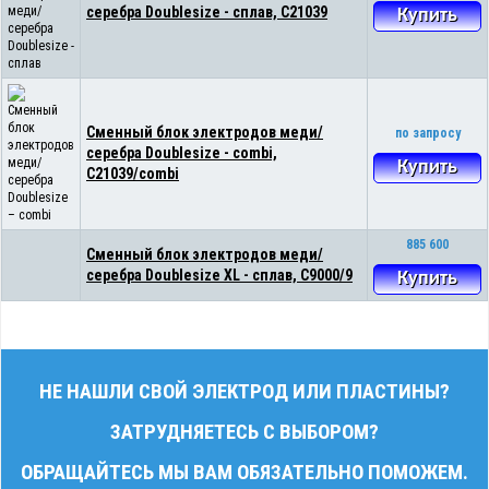
серебра Doublesize - сплав, С21039
Купить
Сменный блок электродов меди/
по запросу
серебра Doublesize - combi,
Купить
С21039/combi
885 600
Сменный блок электродов меди/
серебра Doublesize XL - сплав, C9000/9
Купить
НЕ НАШЛИ СВОЙ ЭЛЕКТРОД ИЛИ ПЛАСТИНЫ?
ЗАТРУДНЯЕТЕСЬ С ВЫБОРОМ?
ОБРАЩАЙТЕСЬ МЫ ВАМ ОБЯЗАТЕЛЬНО ПОМОЖЕМ.