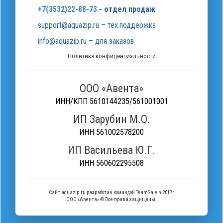
+7(3532)22-88-73
- отдел продаж
support@aquazip.ru – тех.поддержка
info@aquazip.ru – для заказов
Политика конфиденциальности
ООО «Авента»
ИНН/КПП 5610144235/561001001
ИП Зарубин М.О.
ИНН 561002578200
ИП Васильева Ю.Г.
ИНН 560602295508
Сайт aquazip.ru разработан командой
TeamSale в 2017г
ООО «Авента» © Все права защищены.