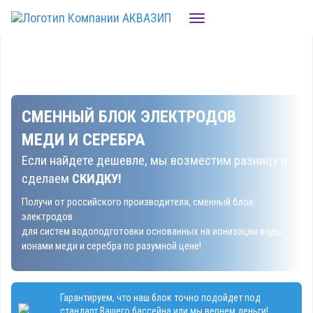
Toggle
navigation
Написать нам
Заказать звонок
+7 (3532) 22-88-73
СМЕННЫЙ БЛОК ЭЛЕКТРОДОВ
МЕДИ И СЕРЕБРА
Если найдете дешевле, мы возместим разницу и
сделаем
СКИДКУ!
Получи от российского производителя, сменный блок
электродов
для систем водоподготовки основанных на ионизации воды
ионами меди и серебра по разумной цене!
Гарантируем, что наш блок точно подойдет под
стандарт Вашего бассейна или мы вернем деньги!