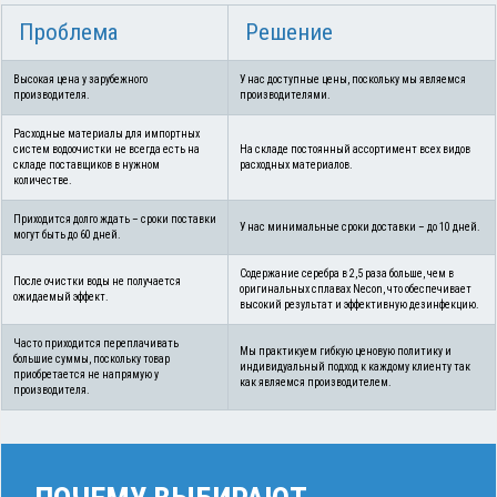
Проблема
Решение
Высокая цена у зарубежного
У нас доступные цены, поскольку мы являемся
производителя.
производителями.
Расходные материалы для импортных
систем водоочистки не всегда есть на
На складе постоянный ассортимент всех видов
складе поставщиков в нужном
расходных материалов.
количестве.
Приходится долго ждать – сроки поставки
У нас минимальные сроки доставки – до 10 дней.
могут быть до 60 дней.
Содержание серебра в 2,5 раза больше, чем в
После очистки воды не получается
оригинальных сплавах Necon, что обеспечивает
ожидаемый эффект.
высокий результат и эффективную дезинфекцию.
Часто приходится переплачивать
Мы практикуем гибкую ценовую политику и
большие суммы, поскольку товар
индивидуальный подход к каждому клиенту так
приобретается не напрямую у
как являемся производителем.
производителя.